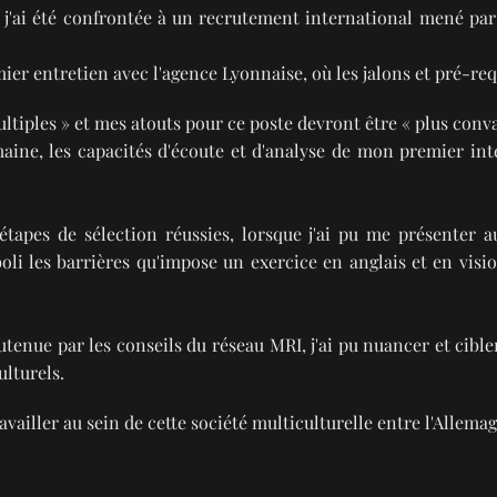
j'ai été confrontée à un recrutement international mené par d
er entretien avec l'agence Lyonnaise, où les jalons et pré-req
ultiples » et mes atouts pour ce poste devront être « plus con
maine, les capacités d'écoute et d'analyse de mon premier int
étapes de sélection réussies, lorsque j'ai pu me présente
li les barrières qu'impose un exercice en anglais et en visioc
outenue par les conseils du réseau MRI, j'ai pu nuancer et cib
ulturels.
availler au sein de cette société multiculturelle entre l'Allemag