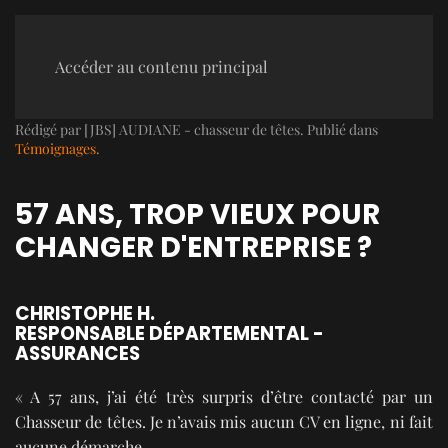
Accéder au contenu principal
Rédigé par [JBS] AUDIANE - chasseur de têtes. Publié dans
Témoignages
.
57 ANS, TROP VIEUX POUR
CHANGER D'ENTREPRISE ?
CHRISTOPHE H.
RESPONSABLE DÉPARTEMENTAL -
ASSURANCES
« A 57 ans, j’ai été très surpris d’être contacté par un
Chasseur de têtes. Je n’avais mis aucun CV en ligne, ni fait
aucune démarche.