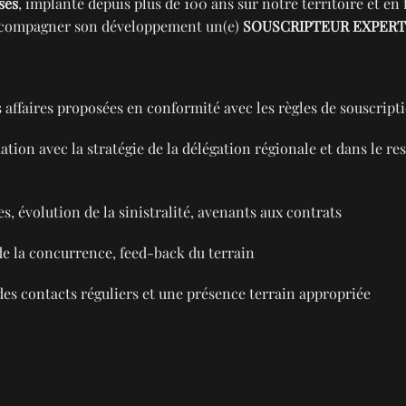
ses
, implanté depuis plus de 100 ans sur notre territoire et e
 accompagner son développement un(e)
SOUSCRIPTEUR EXPERT
es affaires proposées en conformité avec les règles de souscript
tion avec la stratégie de la délégation régionale et dans le res
es, évolution de la sinistralité, avenants aux contrats
e la concurrence, feed-back du terrain
des contacts réguliers et une présence terrain appropriée