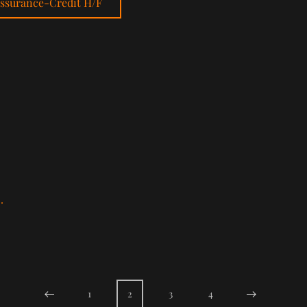
'Assurance-Crédit H/F
.
1
2
3
4